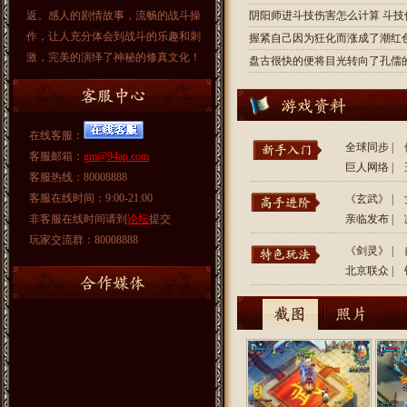
返。感人的剧情故事，流畅的战斗操
阴阳师进斗技伤害怎么计算 斗技
作，让人充分体会到战斗的乐趣和刺
握紧自己因为狂化而涨成了潮红
激，完美的演绎了神秘的修真文化！
盘古很快的便将目光转向了孔儒
在线客服：
全球同步
|
客服邮箱：
gm@94ap.com
巨人网络
|
客服热线：80008888
客服在线时间：9:00-21:00
《玄武》
|
非客服在线时间请到
论坛
提交
亲临发布
|
玩家交流群：80008888
《剑灵》
|
北京联众
|