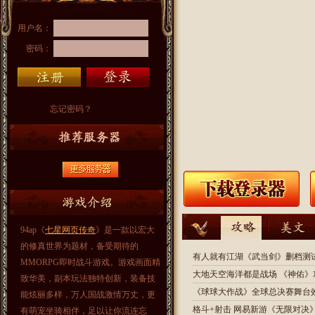
用户名：
密码：
忘记密码？
94ap《
七星网页传奇
》是一款以宏大
的修真世界为题材，备受期待的
有人就有江湖《武当剑》删档测
MMORPG即时战斗游戏。游戏画面精
大地天空海洋都是战场 《神佑》
致华美，副本玩法独特创新，装备技
《球球大作战》全球总决赛舞台
能炫丽多样，万人国战激情万丈，更
格斗+射击 网易新游《无限对决》
有萌宠坐骑相伴，足以让你流连忘